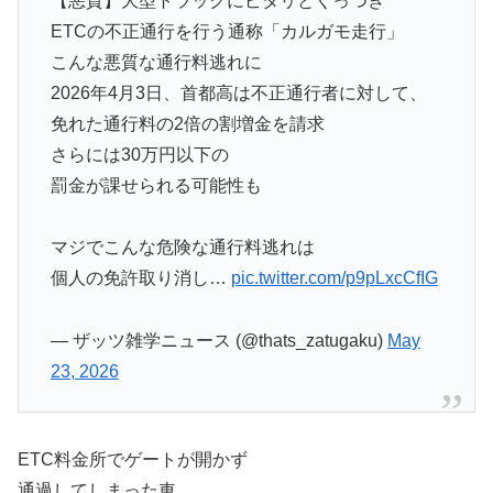
【悪質】大型トラックにピタリとくっつき
ETCの不正通行を行う通称「カルガモ走行」
こんな悪質な通行料逃れに
2026年4月3日、首都高は不正通行者に対して、
免れた通行料の2倍の割増金を請求
さらには30万円以下の
罰金が課せられる可能性も
マジでこんな危険な通行料逃れは
個人の免許取り消し…
pic.twitter.com/p9pLxcCfIG
— ザッツ雑学ニュース (@thats_zatugaku)
May
23, 2026
ETC料金所でゲートが開かず
通過してしまった車