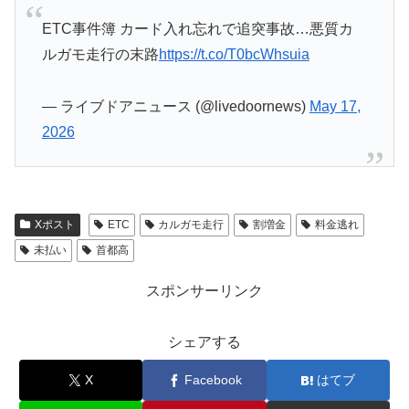
ETC事件簿 カード入れ忘れで追突事故…悪質カ
ルガモ走行の末路
https://t.co/T0bcWhsuia
— ライブドアニュース (@livedoornews)
May 17,
2026
Xポスト
ETC
カルガモ走行
割増金
料金逃れ
未払い
首都高
スポンサーリンク
シェアする
X
Facebook
はてブ