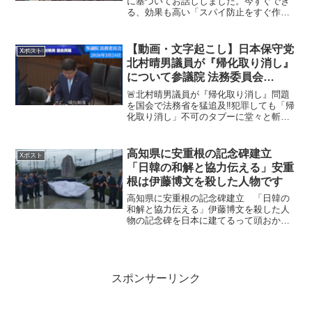
に基づいてお話ししました。今すぐでき
る、効果も高い「スパイ防止をすぐ作り
ましょう」と申し上げました1つめは法定
刑が軽すぎる2つ目は守ろうとする秘密を
を限定し過ぎである今の法制度では全く
【動画・文字起こし】日本保守党
Xポスト
不十分であるというこ...
北村晴男議員が『帰化取り消し』
について参議院 法務委員会
（2026年3月24日）
🚨北村晴男議員が『帰化取り消し』問題
を国会で法務省を猛追及‼️犯罪しても「帰
化取り消し」不可のタブーに堂々と斬り
込んだのは凄い‼️しかも、日本人になる前
に『仮免許期間』で様子見は名案すぎる‼️
本気でこれを導入してほしいぞ‼️ pic.twi...
高知県に安重根の記念碑建立
Xポスト
「日韓の和解と協力伝える」安重
根は伊藤博文を殺した人物です
高知県に安重根の記念碑建立 「日韓の
和解と協力伝える」伊藤博文を殺した人
物の記念碑を日本に建てるって頭おかし
いだろ？日韓の和解と協力が殺人者の記
念碑って意味が分からない高知県に安重
根の記念碑建立 「日韓の和解と協力伝
える」伊藤博文暗殺事件（...
スポンサーリンク