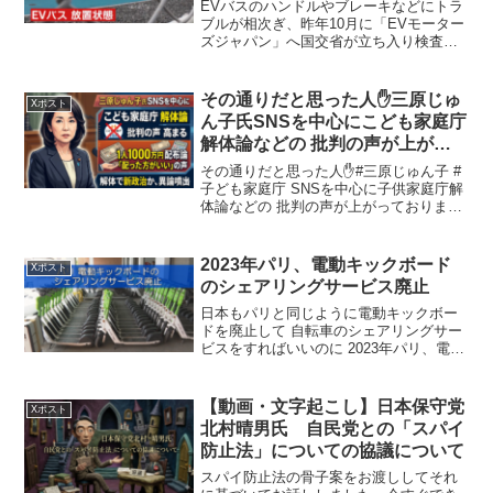
EVバスのハンドルやブレーキなどにトラ
ブルが相次ぎ、昨年10月に「EVモーター
ズジャパン」へ国交省が立ち入り検査を
実施。バスを導入した大阪メトロはこれ
らを受け、安全性に対する不安が発生し
たため走行させていないという。【な
その通りだと思った人✋三原じゅ
Xポスト
ぜ】120台以上…万...
ん子氏SNSを中心にこども家庭庁
解体論などの 批判の声が上がっ
ております。批判の声の 中には
その通りだと思った人✋#三原じゅん子 #
ですね、解体して新政治1人 1000
子ども家庭庁 SNSを中心に子供家庭庁解
体論などの 批判の声が上がっておりま
万円ずつ配った方がいいんじゃ
す。批判の声の 中にはですね、解体して
ないか。そんな声も上がっていま
新政治1人 1000万円ずつ配った方がいい
す
んじゃないか。そんな声も上がっていま
2023年パリ、電動キックボード
Xポスト
す pi...
のシェアリングサービス廃止
日本もパリと同じように電動キックボー
ドを廃止して 自転車のシェアリングサー
ビスをすればいいのに 2023年パリ、電動
キックボードのシェアリングサービス廃
止 フランスの首都パリは9月1日、電動キ
ックボードのシェアリングサービスを廃
【動画・文字起こし】日本保守党
Xポスト
止した。パリ...
北村晴男氏 自民党との「スパイ
防止法」についての協議について
スパイ防止法の骨子案をお渡ししてそれ